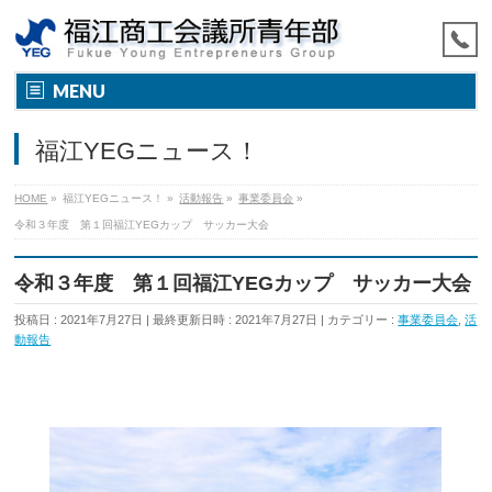
MENU
福江YEGニュース！
HOME
»
福江YEGニュース！
»
活動報告
»
事業委員会
»
令和３年度 第１回福江YEGカップ サッカー大会
令和３年度 第１回福江YEGカップ サッカー大会
投稿日 : 2021年7月27日
最終更新日時 : 2021年7月27日
カテゴリー :
事業委員会
,
活
動報告