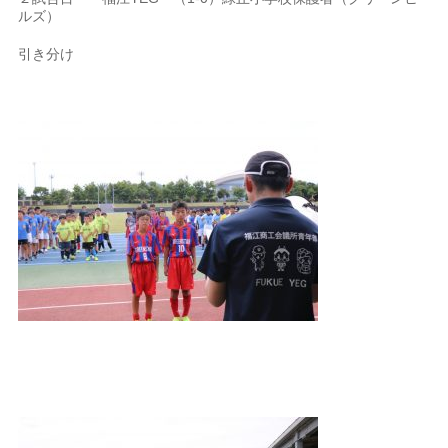
ルズ）
引き分け